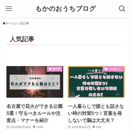
もかのおうちブログ
ホーム
人気記事
人気記事
愛知県
一人暮らし
名古屋で花火ができる公園
一人暮らしで誰とも話さな
5選！守るべきルールや注
い時の対策5つ！言葉を発
意点・マナーを紹介
しないで脳は大丈夫？
2025年6月30日
1636
2025年9月1日
239